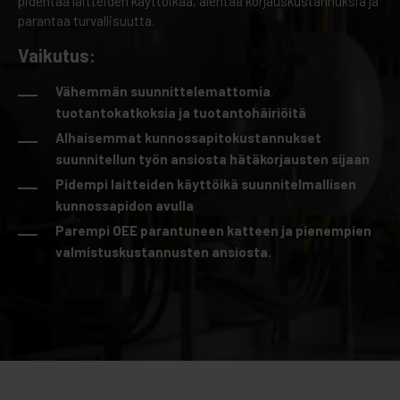
pidentää laitteiden käyttöikää, alentaa korjauskustannuksia ja
parantaa turvallisuutta.
Vaikutus:
Vähemmän suunnittelemattomia
tuotantokatkoksia ja tuotantohäiriöitä
Alhaisemmat kunnossapitokustannukset
suunnitellun työn ansiosta hätäkorjausten sijaan
Pidempi laitteiden käyttöikä suunnitelmallisen
kunnossapidon avulla
Parempi OEE parantuneen katteen ja pienempien
valmistuskustannusten ansiosta.