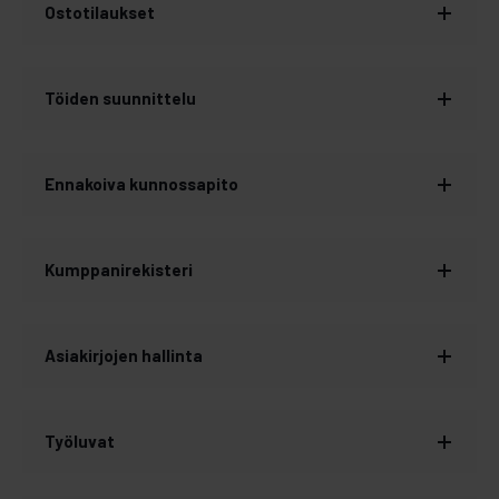
Ostotilaukset
Töiden suunnittelu
Ennakoiva kunnossapito
Kumppanirekisteri
Asiakirjojen hallinta
Työluvat