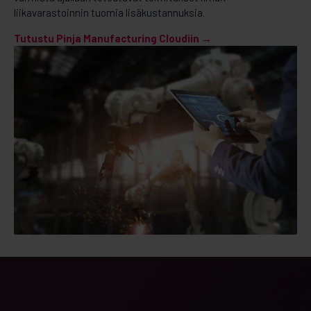
liikavarastoinnin tuomia lisäkustannuksia.
Tutustu Pinja Manufacturing Cloudiin →