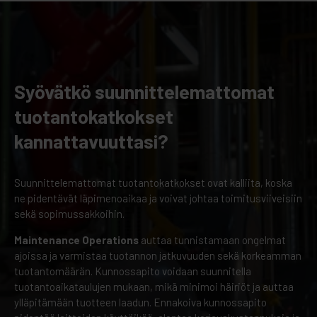
Syövätkö suunnittelemattomat
tuotantokatkokset
kannattavuuttasi?
Suunnittelemattomat tuotantokatkokset ovat kalliita, koska
ne pidentävät läpimenoaikaa ja voivat johtaa toimitusviiveisiin
sekä sopimussakkoihin.
Maintenance Operations
auttaa tunnistamaan ongelmat
ajoissa ja varmistaa tuotannon jatkuvuuden sekä korkeamman
tuotantomäärän. Kunnossapito voidaan suunnitella
tuotantoaikataulujen mukaan, mikä minimoi häiriöt ja auttaa
ylläpitämään tuotteen laadun. Ennakoiva kunnossapito