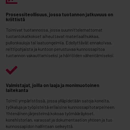
Prosessiteollisuus, jossa tuotannon jatkuvuus on
kriittistä
Toimivat tuotannossa, jossa suunnittelemattomat
tuotantokatkokset aiheuttavat materiaalihukkaa,
pullonkauloja tai laatuongelmia. Edellyttävät ennakoivaa,
reittipohjaista ja kuntoon perustuvaa kunnossapitoa
tuotannon vakauttamiseksi ja häiriöiden vähentämiseksi.
Valmistajat, joilla on laaja ja monimuotoinen
laitekanta
Toimii ympäristössä, jossa ylläpidetään satoja koneita,
työkaluja ja työpisteitä erilaisine kunnossapitotarpeineen.
Yhtenäinen järjestelmä kokoaa työmääräykset,
konehistorian, varaosat ja dokumentaation yhteen ja tuo
kunnossapidon hallintaan selkeyttä.