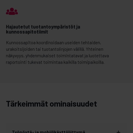
Hajautetut tuotantoympäristöt ja
kunnossapitotiimit
Kunnossapitoa koordinoidaan useiden tehtaiden,
urakoitsijoiden tai tuotantolinjojen välillä. Yhteinen
näkyvyys, yhdenmukaiset toimintatavat ja luotettava
raportointi tukevat toimintaa kaikilla toimipaikoilla.
Tärkeimmät ominaisuudet
Työpöytä- ja mobiilikäyttöliittymä