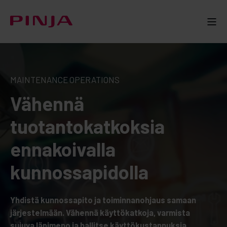
MAINTENANCE OPERATIONS
Vähennä
tuotantokatkoksia
ennakoivalla
kunnossapidolla
Yhdistä kunnossapito ja toiminnanohjaus samaan
järjestelmään. Vähennä käyttökatkoja, varmista
sujuva läpimeno ja hallitse käyttökustannuksia.