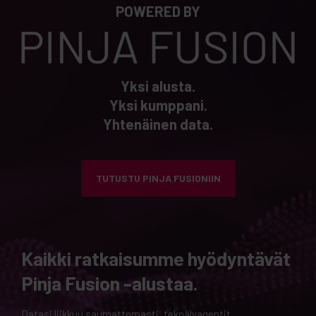
POWERED BY
Yksi alusta.
Yksi kumppani.
Yhtenäinen data.
TUTUSTU PINJA FUSIONIIN
Kaikki ratkaisumme hyödyntävät
Pinja Fusion -alustaa.
Datasi liikkuu saumattomasti, tekoälyagentit