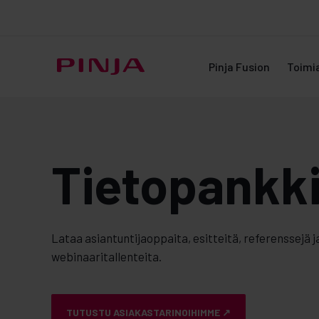
Pinja Fusion
Toimi
Tietopankk
Lataa asiantuntijaoppaita, esitteitä, referenssejä j
webinaaritallenteita.
TUTUSTU ASIAKASTARINOIHIMME ↗