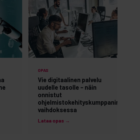
OPAS
aa
Vie digitaalinen palvelu
me
uudelle tasolle – näin
onnistut
ohjelmistokehityskumppanin
vaihdoksessa
Lataa opas →