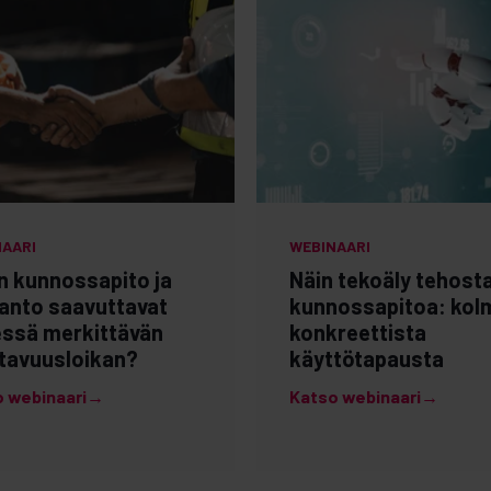
NAARI
WEBINAARI
n kunnossapito ja
Näin tekoäly tehost
anto saavuttavat
kunnossapitoa: kol
ssä merkittävän
konkreettista
tavuusloikan?
käyttötapausta
o webinaari→
Katso webinaari→