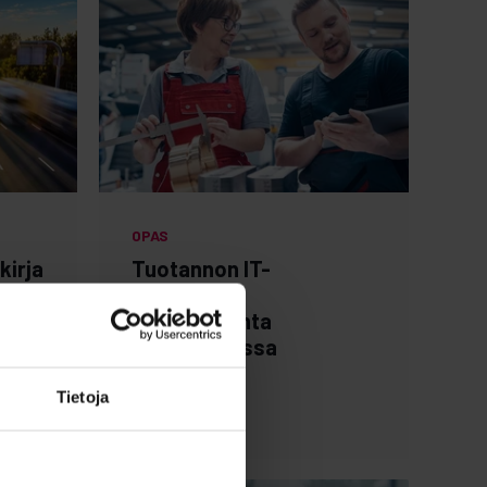
OPAS
kirja
Tuotannon IT-
en ja
ympäristön
luna
riskienhallinta
teollisuudessa
Lataa opas →
Tietoja