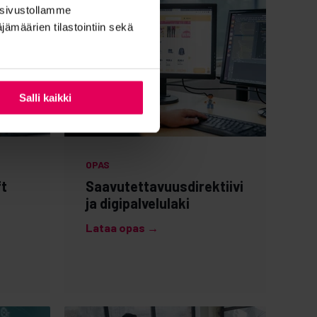
ä sivustollamme
ämäärien tilastointiin sekä
Salli kaikki
OPAS
ft
Saavutettavuusdirektiivi
ja digipalvelulaki
Lataa opas →