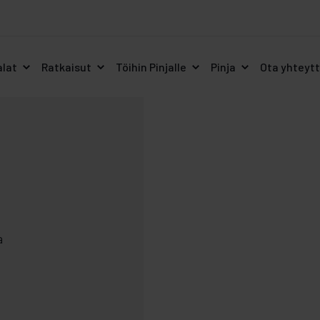
alat
Ratkaisut
Töihin Pinjalle
Pinja
Ota yhteyt
i
a