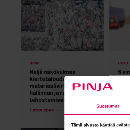
OPAS
OPAS
Neljä näkökulmaa
6 vi
kiertotalouden
vast
materiaalivirtojen
teh
hallinnan ja raportoinnin
Lata
tehostamiseen
Suostumus
Lataa opas →
Tämä sivusto käyttää eväste