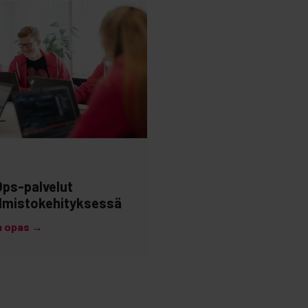
ps-palvelut
lmistokehityksessä
a opas →