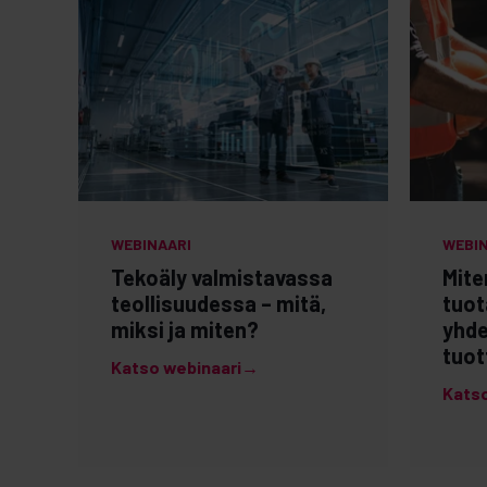
WEBINAARI
WEBI
Tekoäly valmistavassa
Mite
teollisuudessa – mitä,
tuot
miksi ja miten?
yhde
tuot
Katso webinaari→
Kats