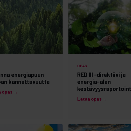
OPAS
nna energiapuun
RED III -direktiivi ja
an kannattavuutta
energia-alan
kestävyysraportoint
a opas →
Lataa opas →