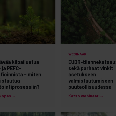
WEBINAARI
ävää kilpailuetua
EUDR-tilannekatsau
 ja PEFC-
sekä parhaat vinkit
ifioinnista – miten
asetukseen
istautua
valmistautumiseen
tointiprosessiin?
puuteollisuudessa
a opas →
Katso webinaari→