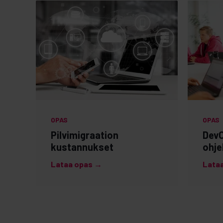
OPAS
OPAS
Pilvimigraation
DevO
kustannukset
ohje
Lataa opas →
Lata