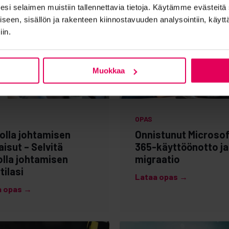
eesi selaimen muistiin tallennettavia tietoja. Käytämme evästeit
en, sisällön ja rakenteen kiinnostavuuden analysointiin, käyttäj
iin.
Muokkaa
OPAS
olla johtamisen
Onnistunut Microso
aisut – Selvitä
365-käyttöönotto ja
olla johtamisen
migraatio
tilasi
Lataa opas →
a opas →