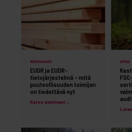
WEBINAARI
OPAS
EUDR ja EUDR-
Kest
tietojärjestelmä – mitä
FSC-
puuteollisuuden toimijan
sert
on tiedettävä nyt
valm
audi
Katso webinaari→
Lata