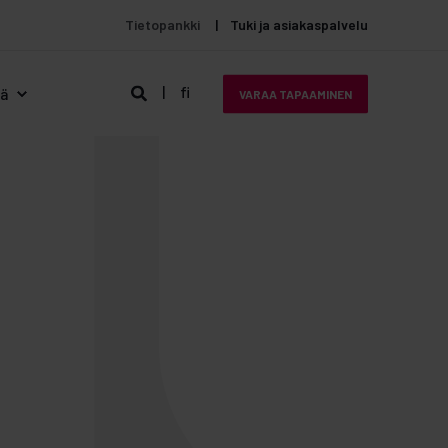
Tietopankki
Tuki ja asiakaspalvelu
fi
tä
VARAA TAPAAMINEN