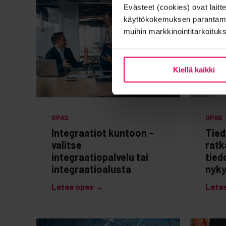
Evästeet (cookies) ovat laitt
käyttökokemuksen parantamise
muihin markkinointitarkoituks
Kiellä kaikki
OPAS
OPAS
Integraatiot kuntoon –
Tied
valitse
ratk
integraatiopalvelu tai
tied
integraatioalusta
nyky
Lataa opas →
Lata