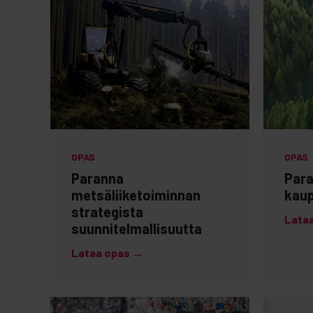
OPAS
OPAS
Paranna
Para
metsäliiketoiminnan
kaup
strategista
Lata
suunnitelmallisuutta
Lataa opas →