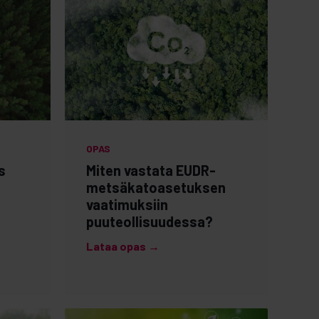
OPAS
s
Miten vastata EUDR-
metsäkatoasetuksen
vaatimuksiin
puuteollisuudessa?
Lataa opas →