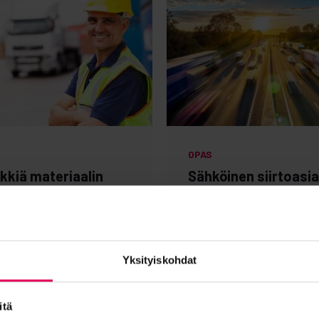
OPAS
nkkiä materiaalin
Sähköinen siirtoasia
aanottotoimintojen
kuljetusten ohjauks
ostamiseen
digitalisoinnin työka
a opas →
Lataa opas →
Yksityiskohdat
itä