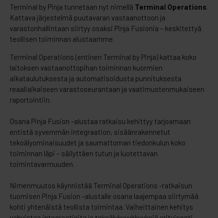
Terminal by Pinja tunnetaan nyt nimellä
Terminal Operations
.
Kattava järjestelmä puutavaran vastaanottoon ja
varastonhallintaan siirtyy osaksi Pinja Fusionia – keskitettyä
teollisen toiminnan alustaamme.
Terminal Operations (entinen Terminal by Pinja) kattaa koko
laitoksen vastaanottopihan toiminnan kuormien
aikataulutuksesta ja automatisoidusta punnituksesta
reaaliaikaiseen varastoseurantaan ja vaatimustenmukaiseen
raportointiin.
Osana Pinja Fusion -alustaa ratkaisu kehittyy tarjoamaan
entistä syvemmän integraation, sisäänrakennetut
tekoälyominaisuudet ja saumattoman tiedonkulun koko
toiminnan läpi – säilyttäen tutun ja luotettavan
toimintavarmuuden.
Nimenmuutos käynnistää Terminal Operations -ratkaisun
tuomisen Pinja Fusion -alustalle osana laajempaa siirtymää
kohti yhtenäistä teollista toimintaa. Vaiheittainen kehitys
vahvistaa integraatioita ja tekoälykyvykkyyksiä erityisesti