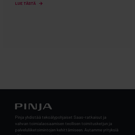
LUE TÄSTÄ
Pinja yhdistää tekoälypohjaiset Saas-ratkaisut ja
vahvan toimialaosaamisen teollisen toimitusketjun ja
palveluliiketoimintojen kehittämiseen. Autamme yrityksiä