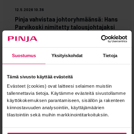
12.5.2026 10.36
Pinja vahvistaa johtoryhmäänsä: Hans
Parvikoski nimitetty talousjohtajaksi
Hans Parvikoski on nimitetty Pinjan talousjohtajaksi
(CFO). Hän aloitti tehtävässään ja yhtiön johtoryhmän
jäsenenä 1. ...
Suostumus
Yksityiskohdat
Tietoja
LUE TÄSTÄ
Tämä sivusto käyttää evästeitä
Evästeet (cookies) ovat laitteesi selaimen muistiin
tallennettavia tietoja. Käytämme evästeitä sivustollamme
käyttökokemuksen parantamiseen, sisällön ja rakenteen
kiinnostavuuden analysointiin, käyttäjämäärien
tilastointiin sekä muihin markkinointitarkoituksiin.