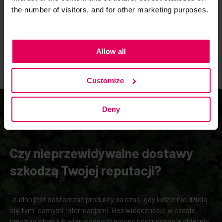
dedykowanego personelu administracyjnego.
the number of visitors, and for other marketing purposes.
Allow all
Customize
Deny
Czy nieprzewidywalne dostawy
szkodzą Twojej reputacji?
Trudno jest dostarczać produkty na czas, gdy ludzie nie dzielą
się tymi samymi informacjami. Bez widoczności w czasie
rzeczywistym lub wiarygodnych prognoz dotrzymanie obietnic