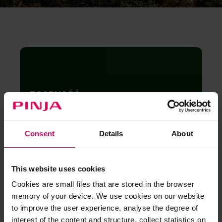
ZGODNOŚĆ
Automatyzacja
raportowania zgodności z
Consent
Details
About
przepisami i regulacjami
This website uses cookies
Automatyczne generowanie wymaganych
raportów zamiast ręcznego kompilowania danych
Cookies are small files that are stored in the browser
z wielu źródeł.
memory of your device. We use cookies on our website
to improve the user experience, analyse the degree of
Obsługa złożonych przepisów leśnych bez
interest of the content and structure, collect statistics on