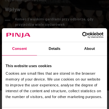
Wpływ:
Koniec z wąskimi gardłami przy odbiorze, gdy
przyjeżdża wiele ciężarówek
Priorytetyzacja ładunków w oparciu o potrzeby
produkcyjne, a nie kolejność przybycia
Eliminacja ręcznego śledzenia dzięki
Consent
Details
About
automatycznemu przechwytywaniu danych
Znajomość stanu zapasów w czasie rzeczywistym
we wszystkich lokalizacjach
This website uses cookies
Cookies are small files that are stored in the browser
memory of your device. We use cookies on our website
to improve the user experience, analyse the degree of
interest of the content and structure, collect statistics on
the number of visitors, and for other marketing purposes.