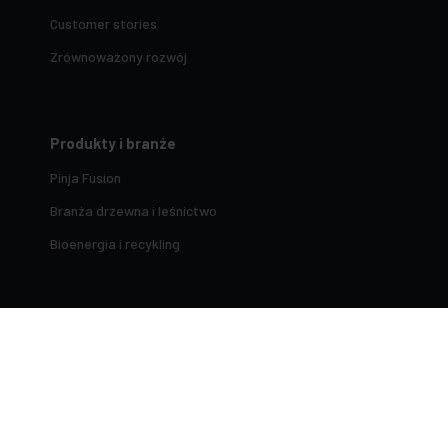
Customer stories
Zrównoważony rozwój
Produkty i branże
Pinja Fusion
Branża drzewna i leśnictwo
Bioenergia i recykling
Skontaktuj się z nami
Pomoc techniczna i obsługa klienta
Kontakt
Umów spotkanie