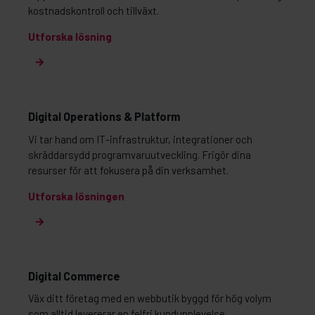
kostnadskontroll och tillväxt.
Utforska lösni
ng
Digital Operations & Platform
Vi tar hand om IT‑infrastruktur, integrationer och
skräddarsydd programvaruutveckling. Frigör dina
resurser för att fokusera på din verksamhet.
Utforska lösningen
Digital Commerce
Väx ditt företag med en webbutik byggd för hög volym
som alltid levererar en felfri kundupplevelse.