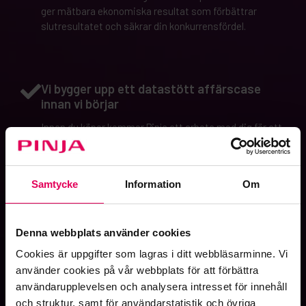
ger mätbara ekonomiska resultat som förbättrar
slutresultatet och säkrar din konkurrensfördel.
Vi bygger upp ett datastött affärscase
innan vi börjar
Innan du köper kommer Pinja att arbeta med dig för att
kvantifiera den faktiska avkastningen på investeringen
- kartlägga specifika kostnadsbesparingar,
effektivitetsvinster eller intäktsförbättringar som är
Samtycke
Information
Om
kopplade till din verksamhet.
Vi är flexibla och samarbetsvilliga
Denna webbplats använder cookies
Din verksamhet formar hur vi arbetar tillsammans. Vi
Cookies är uppgifter som lagras i ditt webbläsarminne. Vi
anpassar oss till din verklighet, svarar snabbt och
använder cookies på vår webbplats för att förbättra
itererar utifrån dina behov.
användarupplevelsen och analysera intresset för innehåll
och struktur, samt för användarstatistik och övriga