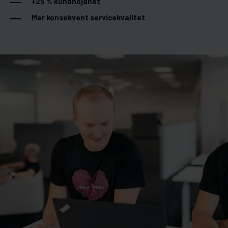
+25 % kundnöjdhet
Mer konsekvent servicekvalitet