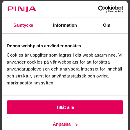
Samtycke
Information
Om
Denna webbplats använder cookies
Cookies är uppgifter som lagras i ditt webbläsarminne. Vi
använder cookies på vår webbplats för att förbättra
användarupplevelsen och analysera intresset för innehåll
och struktur, samt för användarstatistik och övriga
marknadsföringssyften.
Pinja
2024-10-03 09:00
Kalavapriikki stärker sin produktion
Tillåt alla
med Pinjas system för
produktionsövervakning
Anpassa