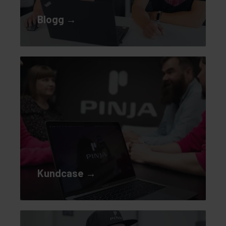
Blogg →
Kundcase →