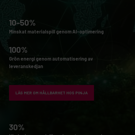
10-50%
Minskat materialspill genom AI-optimering
100%
Grön energi genom automatisering av
leveranskedjan
LÄS MER OM HÅLLBARHET HOS PINJA
30%