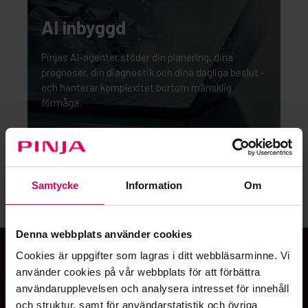
AI inbyggd
Pinjas AI-agenter stöder din planering, dina
prognoser, din diagnostik och dina dagliga beslut -
och hanterar komplexitet bortom mänsklig
förmåga.
Samtycke
Information
Om
Denna webbplats använder cookies
Cookies är uppgifter som lagras i ditt webbläsarminne. Vi
använder cookies på vår webbplats för att förbättra
användarupplevelsen och analysera intresset för innehåll
POWERED BY
och struktur, samt för användarstatistik och övriga